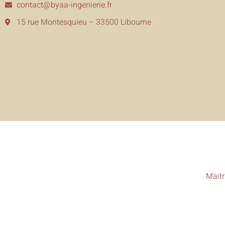
contact@byaa-ingenierie.fr
15 rue Montesquieu – 33500 Libourne
Maitr