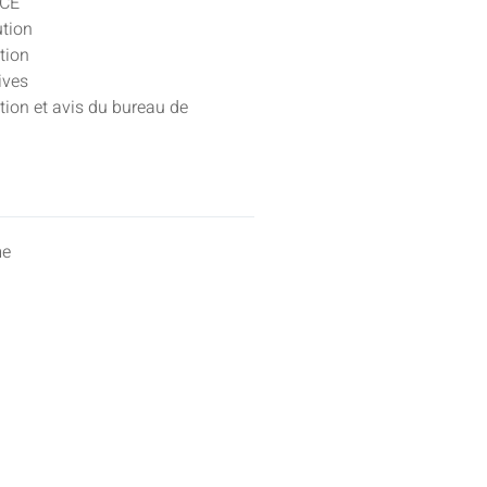
TCE
ution
ption
ives
ution et avis du bureau de
me