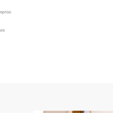
s
eprise.
ses