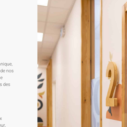
hnique,
 de nos
ne
s des
ux
ur,