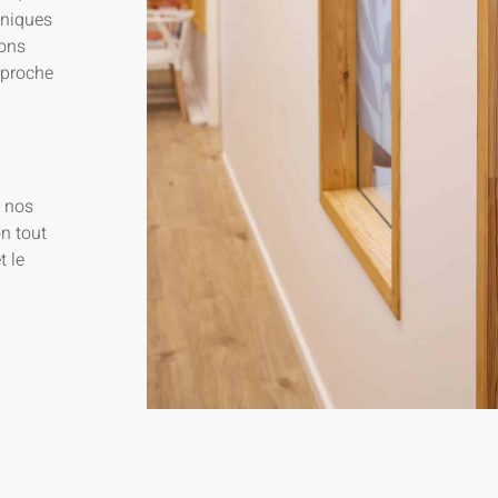
hniques
ions
pproche
s nos
on tout
t le